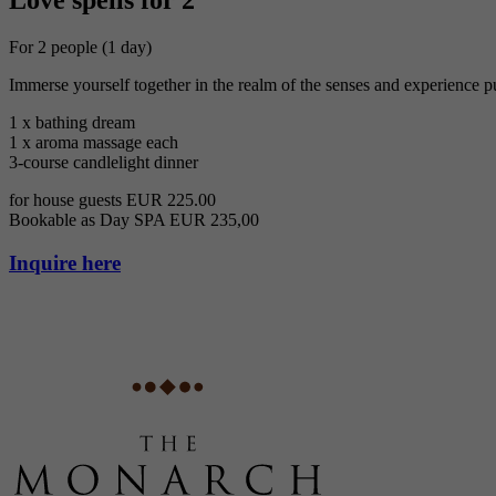
Love spells for 2
For 2 people (1 day)
Immerse yourself together in the realm of the senses and experience
1 x bathing dream
1 x aroma massage each
3-course candlelight dinner
for house guests EUR 225.00
Bookable as Day SPA EUR 235,00
Inquire here