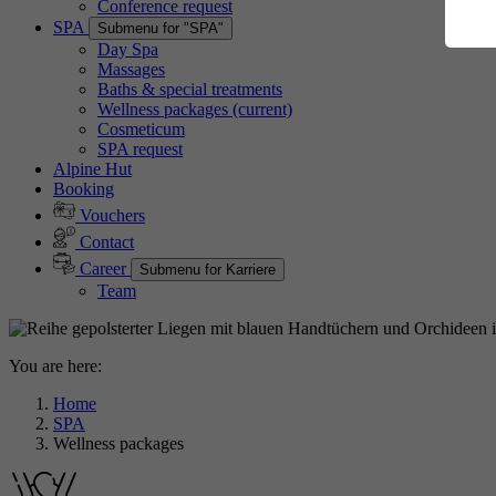
Conference request
Es
SPA
Submenu for "SPA"
Da
Day Spa
Massages
Baths & special treatments
Wellness packages
(current)
Cosmeticum
A
SPA request
Di
Alpine Hut
Booking
Co
Vouchers
Ab
Contact
Career
Submenu for Karriere
Team
M
You are here:
Home
Ex
SPA
Wellness packages