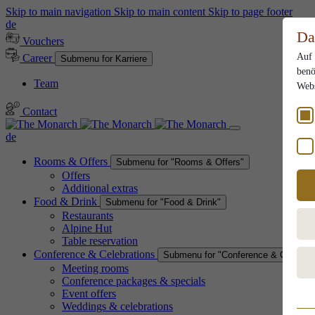
Skip to main navigation
Skip to main content
Skip to page footer
de
Da
Vouchers
Auf 
Career
Submenu for Karriere
benö
Team
Webs
Contact
de
Rooms & Offers
Submenu for "Rooms & Offers"
Offers
Additional extras
Food & Drink
Submenu for "Food & Drink"
Restaurants
Alpine Hut
Table reservation
Conference & Celebrations
Submenu for "Conference & Celebrat
Meeting rooms
Conference packages & specials
Event offers
Es
Weddings & celebrations