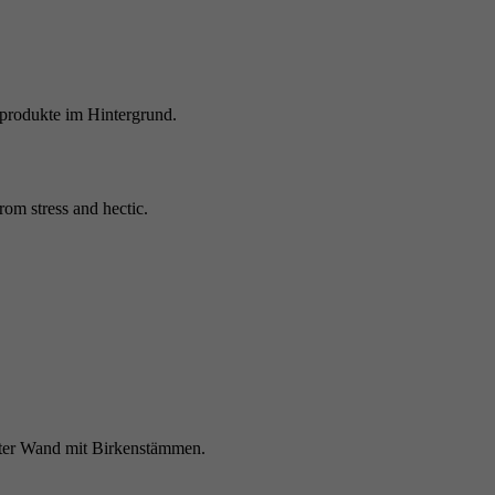
Name
_gcl_au
darüber, was Sie auf unserer Website sehen, aber nicht
darüber, wer Sie sind.
Anbieter
Google Analytics
Laufzeit
2 Monate
Dieses Cookie wird von Google Analytics verwendet, um
Zweck
die Benutzerinteraktion mit der Website zu verstehen.
rom stress and hectic.
Name
_dc_gtm_UA-xxx
Anbieter
Google Tag Manager/Google Analytics
Laufzeit
1 Minute
Google Tag manager/Google Analytics Ergänzung zur
Zweck
Ermöglichung der Erfassung von Nutzungsstatistik.