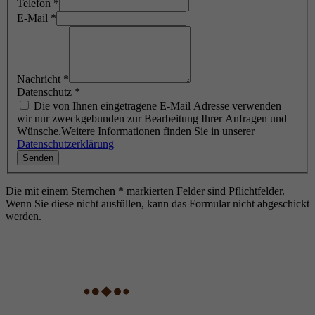
Telefon
*
und die Werbung zu messen und zu verbessern.
aus der sie stammen, und die Seiten in
E-Mail
*
Der Cookie verfolgt auch das Verhalten des
anonymisierter Form.
Nutzers im gesamten Web auf Websites, die
Zweck
Facebook-Pixel oder Facebook Social Plugins
aufweisen. Diese Cookies sind anonym - sie
Name
_gcl_au
Nachricht
*
speichern Informationen darüber, was Sie auf
Datenschutz
*
unserer Website sehen, aber nicht darüber, wer
Die von Ihnen eingetragene E-Mail Adresse verwenden
Anbieter
Google Analytics
Sie sind.
wir nur zweckgebunden zur Bearbeitung Ihrer Anfragen und
Wünsche.Weitere Informationen finden Sie in unserer
Laufzeit
2 Monate
Datenschutzerklärung
Dieses Cookie wird von Google Analytics
Zweck
verwendet, um die Benutzerinteraktion mit der
Die mit einem Sternchen * markierten Felder sind Pflichtfelder.
Wenn Sie diese nicht ausfüllen, kann das Formular nicht abgeschickt
Website zu verstehen.
werden.
Name
_dc_gtm_UA-xxx
Anbieter
Google Tag Manager/Google Analytics