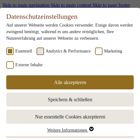
Skip to main navigation
Skip to main content
Skip to page footer
en
Datenschutzeinstellungen
Gutscheine
Auf unserer Webseite werden Cookies verwendet. Einige davon werden
Karriere
Submenu for Karriere
zwingend benötigt, während es uns andere ermöglichen, Ihre
Team
Nutzererfahrung auf unserer Webseite zu verbessern.
Ausbildung
Stellenangebote
Essentiell
Analytics & Performance
Marketing
Benefits
Externe Inhalte
Kontakt
en
Alle akzeptieren
Zimmer & Angebote
Submenu for "Zimmer & Angebote"
Buchung
Speichern & schließen
Angebote
Zusätzliche Extras
Essen & Trinken
Submenu for "Essen & Trinken"
Nur essentielle Cookies akzeptieren
Lunches
Restaurants
Almhütte
Weitere Informationen
Essentiell
Tischreservierung