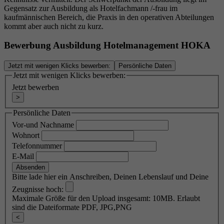
und die Werbung zu messen und zu verbessern.
Gegensatz zur Ausbildung als Hotelfachmann /-frau im
aus der sie stammen, und die Seiten in
kaufmännischen Bereich, die Praxis in den operativen Abteilungen
Der Cookie verfolgt auch das Verhalten des
anonymisierter Form.
kommt aber auch nicht zu kurz.
Nutzers im gesamten Web auf Websites, die
Zweck
Facebook-Pixel oder Facebook Social Plugins
Bewerbung Ausbildung Hotelmanagement HOKA
aufweisen. Diese Cookies sind anonym - sie
Name
_gcl_au
speichern Informationen darüber, was Sie auf
Jetzt mit wenigen Klicks bewerben:
Persönliche Daten
unserer Website sehen, aber nicht darüber, wer
Jetzt mit wenigen Klicks bewerben:
Anbieter
Google Analytics
Sie sind.
Jetzt bewerben
>
Laufzeit
2 Monate
Persönliche Daten
Dieses Cookie wird von Google Analytics
Vor-und Nachname
Zweck
verwendet, um die Benutzerinteraktion mit der
Wohnort
Website zu verstehen.
Telefonnummer
E-Mail
Bitte lade hier ein Anschreiben, Deinen Lebenslauf und Deine
Name
_dc_gtm_UA-xxx
Zeugnisse hoch:
Maximale Größe für den Upload insgesamt: 10MB. Erlaubt
Anbieter
Google Tag Manager/Google Analytics
sind die Dateiformate PDF, JPG,PNG
<