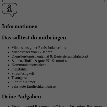
Laufzeit
1 Minute
Google Tag manager/Google Analytics
Zweck
Ergänzung zur Ermöglichung der Erfassung
von Nutzungsstatistik.
Informationen
Das solltest du mitbringen
Mindestens guter Realschulabschluss
Mindestalter von 17 Jahren
Dienstleistungsmentalität & Begeisterungsfähigkeit
Zahlenaffinität & gute PC-Kenntnisse
Kommunikationstalent
Flexibilität
Stressfestigkeit
Teamgeist
Sinn für Humor
Sehr gute Englischkenntnisse
Deine Aufgaben
Betreuung und Beratung der Gäste an Rezeption, Restaurant