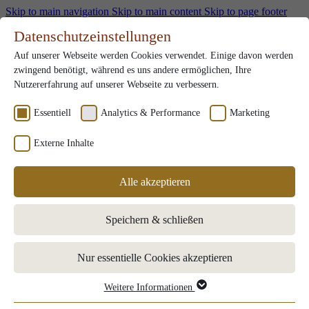
Skip to main navigation
Skip to main content
Skip to page footer
DE
Datenschutzeinstellungen
Gutscheine
Auf unserer Webseite werden Cookies verwendet. Einige davon werden
Karriere
Submenu for Karriere
zwingend benötigt, während es uns andere ermöglichen, Ihre
Team
Nutzererfahrung auf unserer Webseite zu verbessern.
Ausbildung
Stellenangebote
Essentiell
Analytics & Performance
Marketing
Benefits
Externe Inhalte
Kontakt
DE
Alle akzeptieren
Zimmer & Angebote
Submenu for "Zimmer & Angebote"
Buchung
Speichern & schließen
Angebote
Zusätzliche Extras
Essen & Trinken
Submenu for "Essen & Trinken"
Nur essentielle Cookies akzeptieren
Lunches
Restaurants
Almhütte
Weitere Informationen
Essentiell
Tischreservierung