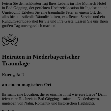
und die Werbung zu messen und zu verbessern.
Feiern Sie den schönsten Tag Ihres Lebens im The Monarch Hotel
aus der sie stammen, und die Seiten in
in Bad Gögging, der perfekten Hochzeitslocation für Ingolstadt und
Der Cookie verfolgt auch das Verhalten des
anonymisierter Form.
Umgebung. Erleben Sie eine traumhafte Feier an einem Ort, der
Nutzers im gesamten Web auf Websites, die
alles bietet – stilvolle Räumlichkeiten, exzellenten Service und ein
Zweck
Facebook-Pixel oder Facebook Social Plugins
Rundum-sorglos-Paket für Sie und Ihre Gäste. Lassen Sie uns Ihren
aufweisen. Diese Cookies sind anonym - sie
großen Tag unvergesslich machen!
Name
_gcl_au
speichern Informationen darüber, was Sie auf
unserer Website sehen, aber nicht darüber, wer
Anbieter
Google Analytics
Sie sind.
Laufzeit
2 Monate
Heiraten in Niederbayerischer
Dieses Cookie wird von Google Analytics
Traumlage
Zweck
verwendet, um die Benutzerinteraktion mit der
Website zu verstehen.
Euer „Ja“!
an einem magischen Ort
Name
_dc_gtm_UA-xxx
Ihr sucht eine Location, die so einzigartig ist wie eure Liebe? Dann
feiert eure Hochzeit in Bad Gögging – mitten in Niederbayern,
Anbieter
Google Tag Manager/Google Analytics
umgeben von Natur, Romantik und historischen Highlights.