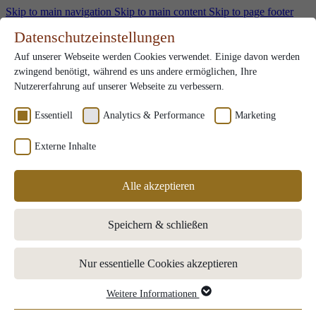
Skip to main navigation
Skip to main content
Skip to page footer
en
Datenschutzeinstellungen
Gutscheine
Auf unserer Webseite werden Cookies verwendet. Einige davon werden
Karriere
Submenu for Karriere
zwingend benötigt, während es uns andere ermöglichen, Ihre
Team
Nutzererfahrung auf unserer Webseite zu verbessern.
Ausbildung
Stellenangebote
Essentiell
Analytics & Performance
Marketing
Benefits
Externe Inhalte
Kontakt
en
Alle akzeptieren
Zimmer & Angebote
Submenu for "Zimmer & Angebote"
Buchung
Speichern & schließen
Angebote
Zusätzliche Extras
Essen & Trinken
Submenu for "Essen & Trinken"
Nur essentielle Cookies akzeptieren
Lunches
Restaurants
Almhütte
Weitere Informationen
Essentiell
Tischreservierung