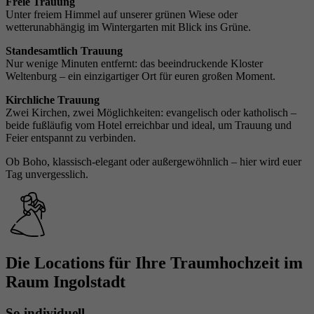
Laufzeit
1 Minute
Freie Trauung
Unter freiem Himmel auf unserer grünen Wiese oder
wetterunabhängig im Wintergarten mit Blick ins Grüne.
Google Tag manager/Google Analytics
Zweck
Ergänzung zur Ermöglichung der Erfassung
Standesamtlich Trauung
Nur wenige Minuten entfernt: das beeindruckende Kloster
von Nutzungsstatistik.
Weltenburg – ein einzigartiger Ort für euren großen Moment.
Kirchliche Trauung
Zwei Kirchen, zwei Möglichkeiten: evangelisch oder katholisch –
beide fußläufig vom Hotel erreichbar und ideal, um Trauung und
Feier entspannt zu verbinden.
Ob Boho, klassisch-elegant oder außergewöhnlich – hier wird euer
Tag unvergesslich.
Die Locations für Ihre Traumhochzeit im
Raum Ingolstadt
So individuell