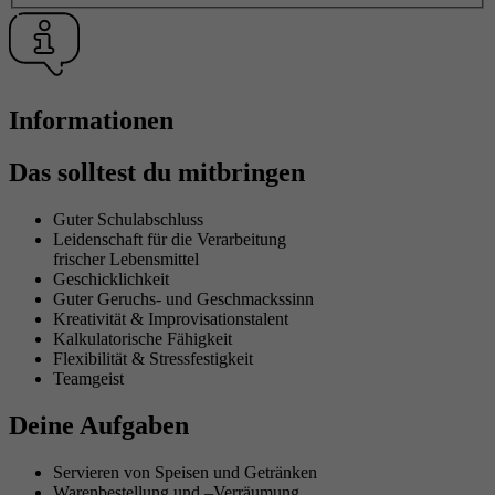
Laufzeit
1 Minute
Google Tag manager/Google Analytics
Zweck
Ergänzung zur Ermöglichung der Erfassung
von Nutzungsstatistik.
Informationen
Das solltest du mitbringen
Guter Schulabschluss
Leidenschaft für die Verarbeitung
frischer Lebensmittel
Geschicklichkeit
Guter Geruchs- und Geschmackssinn
Kreativität & Improvisationstalent
Kalkulatorische Fähigkeit
Flexibilität & Stressfestigkeit
Teamgeist
Deine Aufgaben
Servieren von Speisen und Getränken
Warenbestellung und –Verräumung