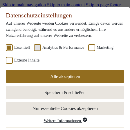
Skip to main navigation
Skip to main content
Skip to page footer
DE
Datenschutzeinstellungen
Gutscheine
Auf unserer Webseite werden Cookies verwendet. Einige davon werden
Karriere
Submenu for Karriere
zwingend benötigt, während es uns andere ermöglichen, Ihre
Team
Nutzererfahrung auf unserer Webseite zu verbessern.
Ausbildung
Stellenangebote
Essentiell
Analytics & Performance
Marketing
Benefits
Externe Inhalte
Kontakt
DE
Alle akzeptieren
Zimmer & Angebote
Submenu for "Zimmer & Angebote"
Buchung
Speichern & schließen
Angebote
Zusätzliche Extras
Essen & Trinken
Submenu for "Essen & Trinken"
Nur essentielle Cookies akzeptieren
Lunches
Restaurants
Almhütte
Weitere Informationen
Essentiell
Tischreservierung