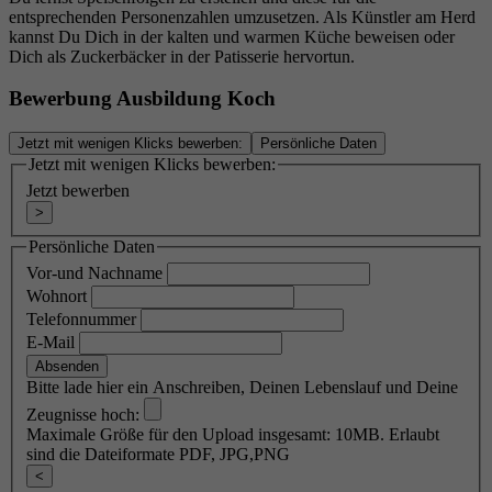
und die Werbung zu messen und zu verbessern.
entsprechenden Personenzahlen umzusetzen. Als Künstler am Herd
aus der sie stammen, und die Seiten in
kannst Du Dich in der kalten und warmen Küche beweisen oder
Der Cookie verfolgt auch das Verhalten des
anonymisierter Form.
Dich als Zuckerbäcker in der Patisserie hervortun.
Nutzers im gesamten Web auf Websites, die
Zweck
Facebook-Pixel oder Facebook Social Plugins
Bewerbung Ausbildung Koch
aufweisen. Diese Cookies sind anonym - sie
Name
_gcl_au
speichern Informationen darüber, was Sie auf
Jetzt mit wenigen Klicks bewerben:
Persönliche Daten
unserer Website sehen, aber nicht darüber, wer
Jetzt mit wenigen Klicks bewerben:
Anbieter
Google Analytics
Sie sind.
Jetzt bewerben
>
Laufzeit
2 Monate
Persönliche Daten
Dieses Cookie wird von Google Analytics
Vor-und Nachname
Zweck
verwendet, um die Benutzerinteraktion mit der
Wohnort
Telefonnummer
Website zu verstehen.
E-Mail
Bitte lade hier ein Anschreiben, Deinen Lebenslauf und Deine
Name
_dc_gtm_UA-xxx
Zeugnisse hoch:
Maximale Größe für den Upload insgesamt: 10MB. Erlaubt
Anbieter
Google Tag Manager/Google Analytics
sind die Dateiformate PDF, JPG,PNG
<