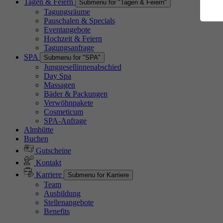
Tagen & Feiern
Submenu for "Tagen & Feiern"
Es
Tagungsräume
Da
Pauschalen & Specials
Eventangebote
Hochzeit & Feiern
Tagungsanfrage
SPA
Submenu for "SPA"
A
Junggesellinnenabschied
Di
Day Spa
Massagen
Co
Bäder & Packungen
Ab
Verwöhnpakete
Cosmeticum
SPA-Anfrage
Almhütte
Buchen
M
Gutscheine
Kontakt
Karriere
Submenu for Karriere
Team
Ex
Ausbildung
Stellenangebote
Benefits