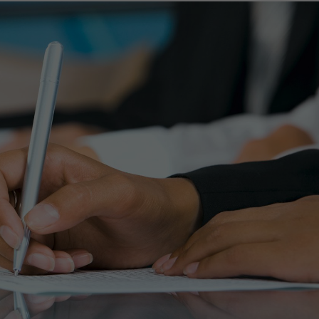
Die Cookies speichern Informationen anonym und weisen
Dieser Cookie wird von Facebook gesetzt, um Werbung z
eine randoly generierte Nummer zu, um eindeutige
liefern, wenn Sie auf Facebook oder einer von Facebook-
Besucher zu identifizieren.
Werbung betriebenen digitalen Plattform nach dem Besuc
Zweck
dieser Website sind. Diese Cookies sind anonym - sie
speichern Informationen darüber, was Sie auf unserer
Name
_gid
Website sehen, aber nicht darüber, wer Sie sind.
Anbieter
Google Analytics
Name
fr
Laufzeit
1 Tag
Anbieter
Facebook
Dieses Cookie wird von Google Analytics installiert. Das
Cookie wird verwendet, um Informationen darüber zu
Laufzeit
2 Monate
speichern, wie Besucher eine Website nutzen, und hilft bei
Zweck
der Erstellung eines Analyseberichts darüber, wie es der
Der Cookie wird von Facebook gesetzt, um den Nutzern
Website geht. Die erhobenen Daten umfassen die Anzahl
relevante Werbung anzuzeigen und die Werbung zu messe
der Besucher, die Quelle, aus der sie stammen, und die
und zu verbessern. Der Cookie verfolgt auch das Verhalten
Seiten in anonymisierter Form.
des Nutzers im gesamten Web auf Websites, die Facebook-
Zweck
Pixel oder Facebook Social Plugins aufweisen. Diese
Cookies sind anonym - sie speichern Informationen