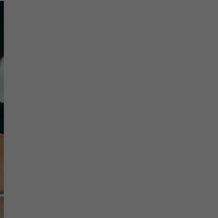
u
h
n