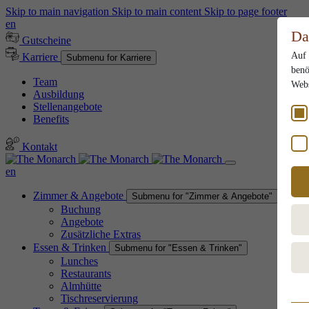
Skip to main navigation
Skip to main content
Skip to page footer
en
Da
Gutscheine
Auf 
Karriere
Submenu for Karriere
benö
Team
Webs
Ausbildung
Stellenangebote
Benefits
Kontakt
en
Zimmer & Angebote
Submenu for "Zimmer & Angebote"
Buchung
Angebote
Zusätzliche Extras
Essen & Trinken
Submenu for "Essen & Trinken"
Lunches
Restaurants
Almhütte
Es
Tischreservierung