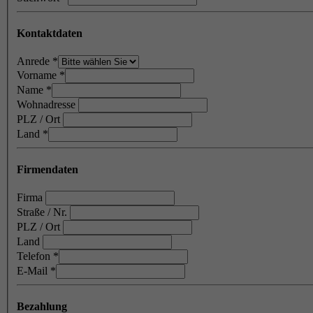
Kontaktdaten
Anrede
*
Vorname
*
Name
*
Wohnadresse
PLZ / Ort
Land
*
Firmendaten
Firma
Straße / Nr.
PLZ / Ort
Land
Telefon
*
E-Mail
*
Bezahlung