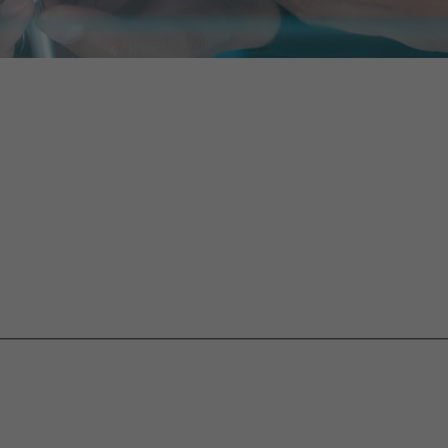
Name
_gcl_au
darüber, was Sie auf unserer Website sehen, aber nicht
darüber, wer Sie sind.
Anbieter
Google Analytics
Laufzeit
2 Monate
Dieses Cookie wird von Google Analytics verwendet, um
Zweck
die Benutzerinteraktion mit der Website zu verstehen.
Name
_dc_gtm_UA-xxx
Anbieter
Google Tag Manager/Google Analytics
Laufzeit
1 Minute
Google Tag manager/Google Analytics Ergänzung zur
Zweck
Ermöglichung der Erfassung von Nutzungsstatistik.