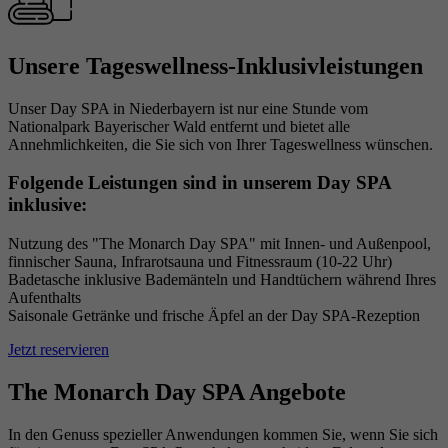
Laufzeit
1 Minute
Google Tag manager/Google Analytics
Unsere Tageswellness-Inklusivleistungen
Zweck
Ergänzung zur Ermöglichung der Erfassung
von Nutzungsstatistik.
Unser Day SPA in Niederbayern ist nur eine Stunde vom
Nationalpark Bayerischer Wald entfernt und bietet alle
Annehmlichkeiten, die Sie sich von Ihrer Tageswellness wünschen.
Folgende Leistungen sind in unserem Day SPA
inklusive:
Nutzung des "The Monarch Day SPA" mit Innen- und Außenpool,
finnischer Sauna, Infrarotsauna und Fitnessraum (10-22 Uhr)
Badetasche inklusive Bademänteln und Handtüchern während Ihres
Aufenthalts
Saisonale Getränke und frische Äpfel an der Day SPA-Rezeption
Jetzt reservieren
The Monarch Day SPA Angebote
In den Genuss spezieller Anwendungen kommen Sie, wenn Sie sich