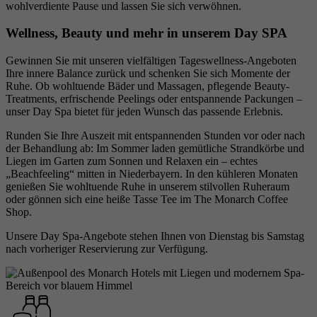
wohlverdiente Pause und lassen Sie sich verwöhnen.
und die Werbung zu messen und zu verbessern.
aus der sie stammen, und die Seiten in
Der Cookie verfolgt auch das Verhalten des
anonymisierter Form.
Wellness, Beauty und mehr in unserem Day SPA
Nutzers im gesamten Web auf Websites, die
Zweck
Facebook-Pixel oder Facebook Social Plugins
Gewinnen Sie mit unseren vielfältigen Tageswellness-Angeboten
aufweisen. Diese Cookies sind anonym - sie
Ihre innere Balance zurück und schenken Sie sich Momente der
Name
_gcl_au
Ruhe. Ob wohltuende Bäder und Massagen, pflegende Beauty-
speichern Informationen darüber, was Sie auf
Treatments, erfrischende Peelings oder entspannende Packungen –
unserer Website sehen, aber nicht darüber, wer
unser Day Spa bietet für jeden Wunsch das passende Erlebnis.
Anbieter
Google Analytics
Sie sind.
Runden Sie Ihre Auszeit mit entspannenden Stunden vor oder nach
Laufzeit
2 Monate
der Behandlung ab: Im Sommer laden gemütliche Strandkörbe und
Liegen im Garten zum Sonnen und Relaxen ein – echtes
„Beachfeeling“ mitten in Niederbayern. In den kühleren Monaten
Dieses Cookie wird von Google Analytics
genießen Sie wohltuende Ruhe in unserem stilvollen Ruheraum
Zweck
verwendet, um die Benutzerinteraktion mit der
oder gönnen sich eine heiße Tasse Tee im The Monarch Coffee
Website zu verstehen.
Shop.
Unsere Day Spa-Angebote stehen Ihnen von Dienstag bis Samstag
nach vorheriger Reservierung zur Verfügung.
Name
_dc_gtm_UA-xxx
Anbieter
Google Tag Manager/Google Analytics