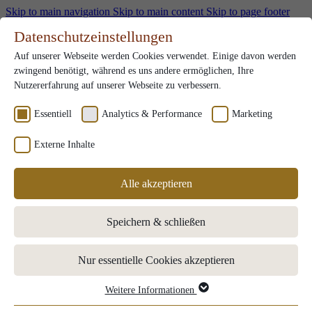
Skip to main navigation
Skip to main content
Skip to page footer
en
Datenschutzeinstellungen
Gutscheine
Auf unserer Webseite werden Cookies verwendet. Einige davon werden
Karriere
Submenu for Karriere
zwingend benötigt, während es uns andere ermöglichen, Ihre
Team
Nutzererfahrung auf unserer Webseite zu verbessern.
Ausbildung
Stellenangebote
Essentiell
Analytics & Performance
Marketing
Benefits
Externe Inhalte
Kontakt
en
Alle akzeptieren
Zimmer & Angebote
Submenu for "Zimmer & Angebote"
Buchung
Speichern & schließen
Angebote
Zusätzliche Extras
Essen & Trinken
Submenu for "Essen & Trinken"
Nur essentielle Cookies akzeptieren
Lunches
Restaurants
Almhütte
Weitere Informationen
Essentiell
Tischreservierung